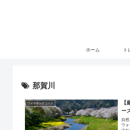
ホーム
ト
那賀川
【
ウォーキングコース
ー
自然
ウォ
のか