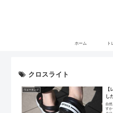
ホーム
ト
クロスライト
【
ウォーキング
し
自然
すか
クロ