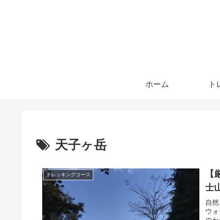
ホーム
ト
天子ヶ岳
【
トレッキングコース
士
自然
ウォ
のか