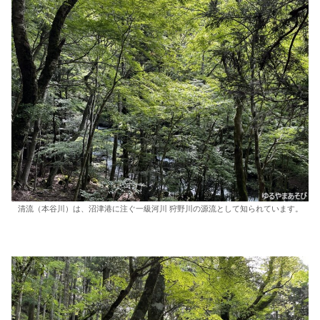
清流（本谷川）は、沼津港に注ぐ一級河川 狩野川の源流として知られています。