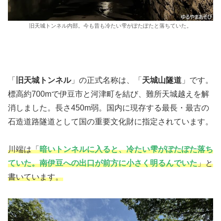
旧天城トンネル内部。今も昔も冷たい雫がぽたぽたと落ちていた。
「
旧天城トンネル
」の正式名称は、「
天城山隧道
」です。
標高約700mで伊豆市と河津町を結び、難所天城越えを解
消しました。長さ450m弱。国内に現存する最長・最古の
石造道路隧道として国の重要文化財に指定されています。
川端は「
暗いトンネルに入ると、冷たい雫がぽたぽた落ち
ていた。南伊豆への出口が前方に小さく明るんでいた
」と
書いています。