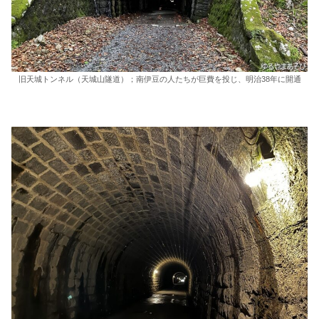
旧天城トンネル（天城山隧道）；南伊豆の人たちが巨費を投じ、明治38年に開通