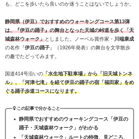
も、どこを歩いたら良いのか迷うことはないでしょうか。
静岡県（伊豆）でおすすめのウォーキングコース第13弾
は、『伊豆の踊子』の舞台となった天城の峠道を歩く「天
城森林ウォーク」
としました。ノーベル賞作家・
川端康成
の名作『
伊豆の踊子
』（1926年発表）の舞台を文学散歩
の趣でたどってみます。
国道414号沿いの
「
水生地下駐車場」から「旧天城トンネ
ル」、「河津七滝」を経て伊豆の踊子の宿「福田家」をめ
ぐる踊子歩道コースになります。
この記事で分かること
静岡県でおすすめのウォーキングコース
「伊豆の
踊子・天城森林ウォーク」
がわかる
「天城森林ウォーク」ルートの特徴、見どころ、