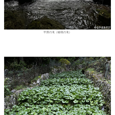
平滑の滝（秘境の滝）