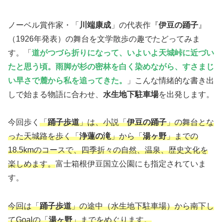
ノーベル賞作家・「
川端康成
」の代表作『
伊豆の踊子
』
（1926年発表）の舞台を文学散歩の趣でたどってみま
す。「
道がつづら折りになって、いよいよ天城峠に近づい
たと思う頃。雨脚が杉の密林を白く染めながら、すさまじ
い早さで麓から私を追ってきた。
」こんな情緒的な書き出
しで始まる物語に合わせ、
水生地下駐車場
を出発します。
今回歩く
「
踊子歩道
」は、小説「
伊豆の踊子
」の舞台とな
った天城路を歩く「
浄蓮の滝
」から「
湯ヶ野
」までの
18.5kmのコースで、四季折々の自然、温泉、歴史文化を
楽しめます。
富士箱根伊豆国立公園にも指定されていま
す。
今回は「
踊子歩道
」の途中（水生地下駐車場）から南下し
てGoalの「
湯ヶ野
」までをめぐります。