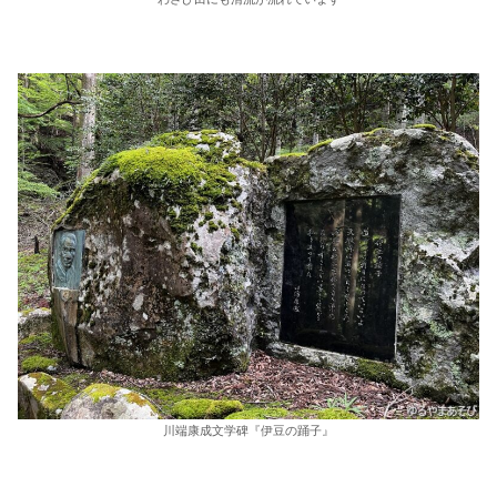
川端康成文学碑『伊豆の踊子』