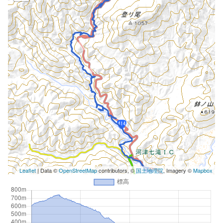
Leaflet
| Data ©
OpenStreetMap
contributors, ©
国土地理院
, Imagery ©
Mapbox