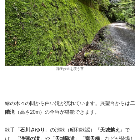
踊子歩道を覆う苔
緑の木々の間から白い滝が流れています。展望台からは
二
階滝
（高さ20m）の全容が堪能できます。
歌手「
石川さゆり
」の演歌（昭和歌謡）『
天城越え
』で
は、「
浄蓮の滝
」や「
天城隧道
」「
寒天橋
」などが登場し