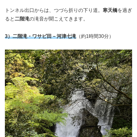
トンネル出口からは、つづら折りの下り道。
寒天橋
を過ぎ
ると
二階滝
の滝音が聞こえてきます。
3）
二階滝・ワサビ田
－
河津七滝
（約1時間30分）