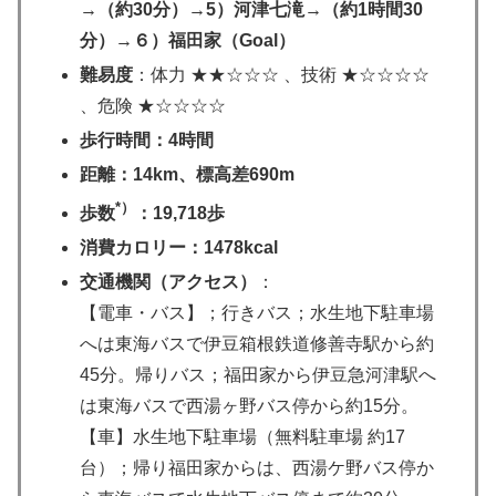
→（約30分）→5）河津七滝→（約1時間30
分）→６）福田家（Goal）
難易度
：体力 ★★☆☆☆ 、技術 ★☆☆☆☆
、危険 ★☆☆☆☆
歩行時間：4時間
距離：14km、標高差690m
*）
歩数
：19,718歩
消費カロリー：1478kcal
交通機関（アクセス）
：
【電車・バス】；行きバス；水生地下駐車場
へは東海バスで伊豆箱根鉄道修善寺駅から約
45分。帰りバス；福田家から伊豆急河津駅へ
は東海バスで西湯ヶ野バス停から約15分。
【車】水生地下駐車場（無料駐車場 約17
台）；帰り福田家からは、西湯ケ野バス停か