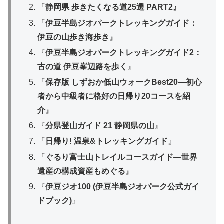
『
静岡県 歩きたくなる道25選 PART2』
『
伊豆半島ジオパークトレッキングガイド：
伊豆の山歩き海歩き
』
『
伊豆半島ジオパークトレッキングガイド2：
古の道 伊豆峯辺路を歩く
』
『
保存版 しずおか低山ウォークBest20―初心
者から中級者に格好の日帰り20コースを紹
介
』
『
分県登山ガイド 21 静岡県の山
』
『
日帰り! 温泉&トレッキングガイド
』
『
ぐるり富士山トレイルコースガイド―世界
遺産の構成資産もめぐる
』
『
伊豆ジオ100 (伊豆半島ジオパーク公式ガイ
ドブック)
』