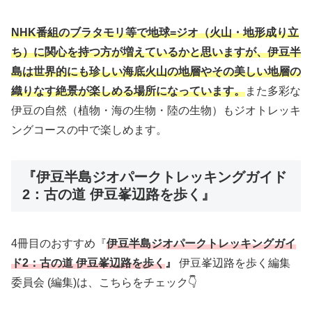
NHK
番組のブラタモリ等で地球=ジオ（火山・地形成り立
ち）に関心を持つ方が増えているかと思いますが、伊豆半
島は世界的にも珍しい海底火山の地層やその美しい地層の
織りなす絶景が楽しめる場所になっています。
また多彩な
伊豆の自然（植物・海の生物・陸の生物）もジオトレッキ
ングコースの中で楽しめます。
『伊豆半島ジオパークトレッキングガイド
2：古の道 伊豆峯辺路を歩く』
4冊目のおすすめ『
伊豆半島ジオパークトレッキングガイ
ド2：古の道 伊豆峯辺路を歩く
』
伊豆峯辺路を歩く編集
委員会 (編集)は、こちらをチェック👇