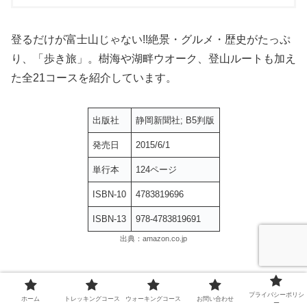
登るだけが富士山じゃない!!絶景・グルメ・歴史がたっぷ
り、「歩き旅」。樹海や湖畔ウオーク、登山ルートも加え
た全21コースを紹介しています。
出版社
静岡新聞社; B5判版
発売日
2015/6/1
単行本
124ページ
ISBN-10
4783819696
ISBN-13
978-4783819691
出典：amazon.co.jp
プライバシーポリシ
ホーム
トレッキングコース
ウォーキングコース
お問い合わせ
ー