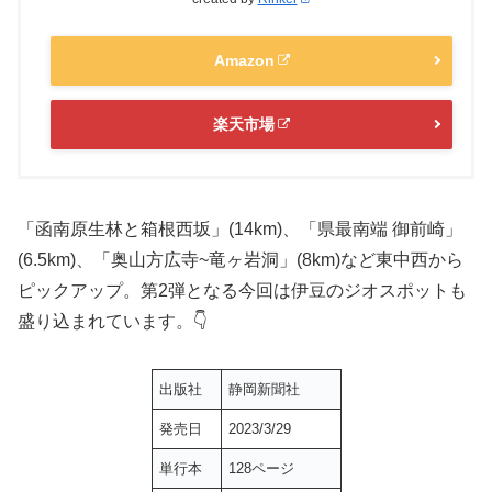
Amazon
楽天市場
「函南原生林と箱根西坂」(14km)、「県最南端 御前崎」
(6.5km)、「奥山方広寺~竜ヶ岩洞」(8km)など東中西から
ピックアップ。第2弾となる今回は伊豆のジオスポットも
盛り込まれています。👇
出版社
静岡新聞社
発売日
2023/3/29
単行本
128ページ