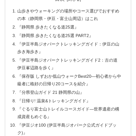
山歩きやウォーキングの場所やコース選びでおすすめ
の本（静岡県・伊豆・富士山周辺）はこれ
『静岡県 歩きたくなる道25選』
『静岡県 歩きたくなる道25選 PART2』
『伊豆半島ジオパークトレッキングガイド：伊豆の山
歩き海歩き』
『伊豆半島ジオパークトレッキングガイド2：古の道
伊豆峯辺路を歩く』
『保存版 しずおか低山ウォークBest20―初心者から中
級者に格好の日帰り20コースを紹介』
『分県登山ガイド 21 静岡県の山』
『日帰り! 温泉&トレッキングガイド』
『ぐるり富士山トレイルコースガイド―世界遺産の構
成資産もめぐる』
『伊豆ジオ100 (伊豆半島ジオパーク公式ガイドブッ
ク)』