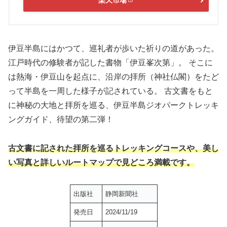
楽天市場
伊豆半島にはかつて、巡礼者が歩いた祈りの道があった。
江戸時代の修験者が記した書物「伊豆峯次第」。 そこに
は熱海・伊豆山を起点に、沿岸の拝所（神社仏閣）をたど
って半島を一周した様子が記されている。 古文書をもと
に神秘の大地と拝所を巡る、伊豆半島ジオパークトレッキ
ングガイド、待望の第二弾！
古文書に記された拝所を巡るトレッキングコースや、
美し
い写真と詳しいルートマップで見どころ満載です。
出版社
静岡新聞社
発売日
2024/11/19