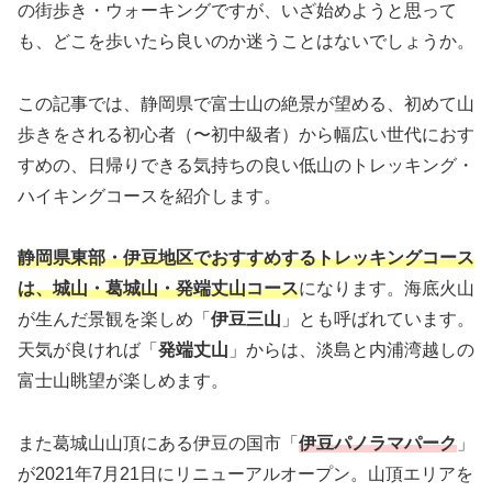
の街歩き・ウォーキングですが、いざ始めようと思って
も、どこを歩いたら良いのか迷うことはないでしょうか。
この記事では、静岡県で富士山の絶景が望める、初めて山
歩きをされる初心者（〜初中級者）から幅広い世代におす
すめの、日帰りできる気持ちの良い低山のトレッキング・
ハイキングコースを紹介します。
静岡県東部・伊豆地区でおすすめするトレッキングコース
は、城山・葛城山・発端丈山コース
になります。海底火山
が生んだ景観を楽しめ「
伊豆三山
」とも呼ばれています。
天気が良ければ「
発端丈山
」からは、淡島と内浦湾越しの
富士山眺望が楽しめます。
また葛城山山頂にある伊豆の国市「
伊豆パノラマパーク
」
が2021年7月21日にリニューアルオープン。山頂エリアを