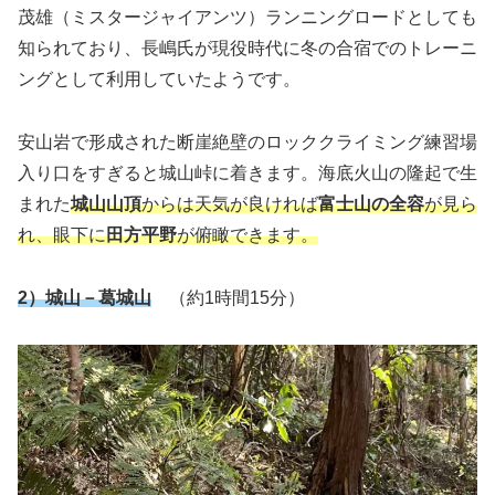
茂雄（ミスタージャイアンツ）ランニングロードとしても
知られており、長嶋氏が現役時代に冬の合宿でのトレーニ
ングとして利用していたようです。
安山岩で形成された断崖絶壁のロッククライミング練習場
入り口をすぎると城山峠に着きます。海底火山の隆起で生
まれた
城山山頂
からは天気が良ければ
富士山の全容
が見ら
れ、眼下に
田方平野
が俯瞰できます。
2）城山－
葛城山
（約1時間15分）