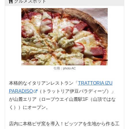
グルメスポット
引用：photo AC
本格的なイタリアンレストラン「
TRATTORIA IZU
PARADISO
（トラットリア伊豆パラディーゾ）」
が山麓エリア（ロープウエイ山麓駅1F（山頂ではな
く））にオープン。
店内に本格ピザ窯を導入！ピッツアを生地から作る工