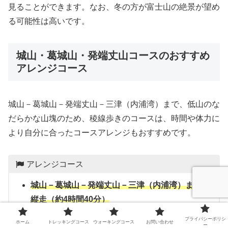
見ることができます。なお、冬の方が富士山の絶景が望め
る可能性は高いです。
城山・葛城山・発端丈山コースのおすすめ
アレンジコース
城山－葛城山－発端丈山－三津（内浦湾）まで、低山のな
だらかな山塊のため、稜線歩きのコースは、時間や体力に
より自分に合ったコースアレンジもおすすめです。
アレンジコース
城山－葛城山－発端丈山－三津（内浦湾）までの
縦走（約4時間40分）
車ではなく公共交通機関を利用すれば、発端
プライバシーポリシ
ホーム
トレッキングコース
ウォーキングコース
お問い合わせ
ー