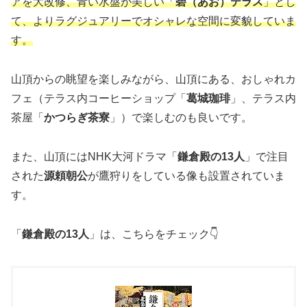
アを大改修、青い水盤が美しい「
碧（あお）テラス
」とし
て、よりラグジュアリーでオシャレな空間に変貌していま
す。
山頂からの眺望を楽しみながら、山頂にある、おしゃれカ
フェ（テラス内コーヒーショップ「
葛城珈琲
」、テラス内
茶屋「
かつらぎ茶寮
」）で楽しむのも良いです。
また、山頂にはNHK大河ドラマ「
鎌倉殿の13人
」で注目
された
源頼朝公
が鷹狩りをしている像も設置されていま
す。
「
鎌倉殿の13人
」は、こちらをチェック👇