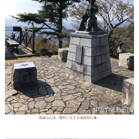
葛城山山頂（鷹狩りをする源頼朝公像）