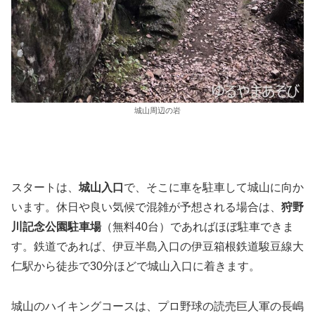
城山周辺の岩
スタートは、
城山入口
で、そこに車を駐車して城山に向か
います。休日や良い気候で混雑が予想される場合は、
狩野
川記念公園駐車場
（無料40台）であればほぼ駐車できま
す。鉄道であれば、伊豆半島入口の伊豆箱根鉄道駿豆線大
仁駅から徒歩で30分ほどで城山入口に着きます。
城山のハイキングコースは、プロ野球の読売巨人軍の長嶋