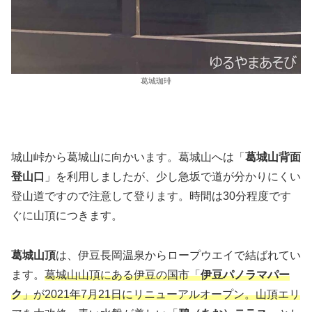
葛城珈琲
城山峠から葛城山に向かいます。葛城山へは「
葛城山背面
登山口
」を利用しましたが、少し急坂で道が分かりにくい
登山道ですので注意して登ります。時間は30分程度です
ぐに山頂につきます。
葛城山頂
は、伊豆長岡温泉からロープウエイで結ばれてい
ます。
葛城山山頂にある伊豆の国市「
伊豆パノラマパー
ク
」が2021年7月21日にリニューアルオープン。山頂エリ