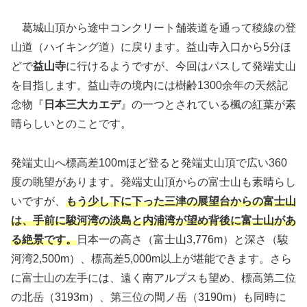
葛城山頂から途中コンクリート舗装道を通って稜線の登
山道（ハイキング道）に戻ります。益山寺入口から5分ほ
どで
益山寺
に行けるようですが、今回はパスして発端丈山
を目指します。益山寺の境内には樹齢1300余年の天然記
念物『
日本三大カエデ
』の一つとされている楓の紅葉が素
晴らしいとのことです。
発端丈山へ標高差100mほど登ると発端丈山頂で広い360
度の眺望があります。発端丈山頂からの富士山も素晴らし
いですが、
もう少し下に下った三津の展望台からの富士山
は、手前に駿河湾の淡島と内浦湾が望め背後に富士山があ
る絶景です。
日本一の高さ（富士山3,776m）と深さ（駿
河湾2,500m）、標高差5,000m以上が堪能できます。さら
に富士山の左手には、遠く南アルプスも望め、標高第二位
の北岳（3193m）、第三位の間ノ岳（3190m）も同時に