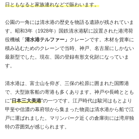
日ともなると家族連れなどで賑わいます。
公園の一角には清水港の歴史を物語る遺跡が残されていま
す。昭和3年（1928年）国鉄清水港駅に設置された港湾荷
役機械「
清水港テルファー」
クレーンです。木材を貨車に
積み込むためのクレーンで当時、神戸、名古屋にしかない
最新型でした。現在、国の登録有形文化財になっていま
す。
清水港は、富士山を仰ぎ、三保の松原に囲まれた国際港
で、大型旅客船の寄港も多くあります。神戸や長崎ととも
に”
日本三大美港
”の一つです。江戸時代は駿河はもとより
甲斐や信濃の幕府領から集まった物資は清水港から船で江
戸に運ばれました。マリンパーク近くの倉庫街には湾岸独
特の雰囲気が感じられます。