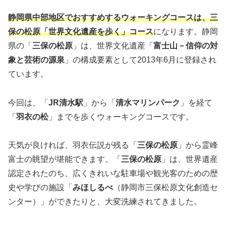
静岡県中部地区でおすすめするウォーキングコースは、三
保の松原「世界文化遺産を歩く」コース
になります。静岡
県の「
三保の松原
」は、世界文化遺産「
富士山－信仰の対
象と芸術の源泉
」の構成要素として2013年6月に登録され
ています。
今回は、「
JR清水駅
」から「
清水マリンパーク
」を経て
「
羽衣の松
」までを歩くウォーキングコースです。
天気が良ければ、羽衣伝説が残る「
三保の松原
」から霊峰
富士の眺望が堪能できます。「
三保の松原
」は、世界遺産
認定されたのち、広くきれいな駐車場や観光客のための歴
史や学びの施設「
みほしるべ
（静岡市三保松原文化創造セ
ンター）」ができたりと、大変洗練されてきました。