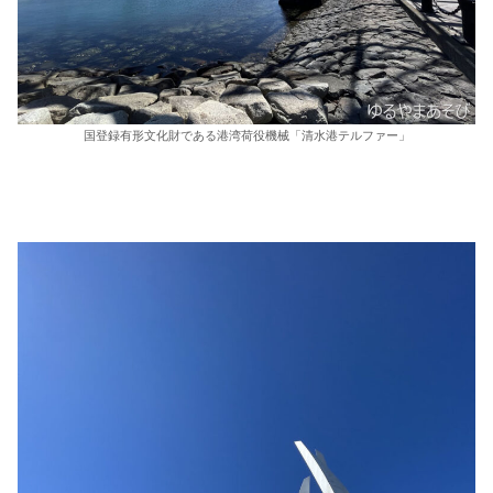
国登録有形文化財である港湾荷役機械「清水港テルファー」