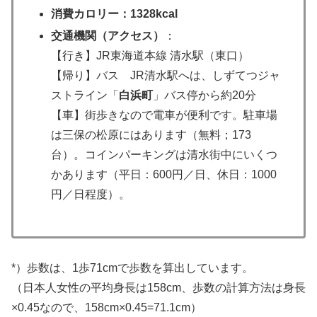
消費カロリー：1328kcal
交通機関（アクセス）
：
【行き】JR東海道本線 清水駅（東口）
【帰り】バス JR清水駅へは、しずてつジャ
ストライン「
白浜町
」バス停から約20分
【車】街歩きなので電車が便利です。駐車場
は三保の松原にはあります（無料；173
台）。コインパーキングは清水街中にいくつ
かあります（平日：600円／日、休日：1000
円／日程度）。
*）歩数は、1歩71cmで歩数を算出しています。
（日本人女性の平均身長は158cm、歩数の計算方法は身長
×0.45なので、158cm×0.45=71.1cm）