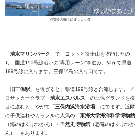
羽衣橋の欄干に建つ天女像
「
清水マリンパーク
」で、ヨットと富士山を堪能したの
ち、国道150号線沿いの”専用レーン”を進み、やがて県道
199号線に入ります。三保半島の入り口です。
「
旧三保駅
」を過ぎると、県道199号線と合流します。プ
ロサッカークラブ「
清水エスパルス
」の三保グランドを横
目に進むと、やがて「
三保内浜海水浴場
」にでます。近隣
に子供連れやカップルに人気の「
東海大学海洋科学博物館
（海のはくぶつかん）
・自然史博物館
（恐竜のはくぶつか
ん）」もあります。